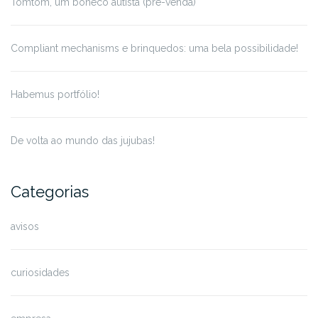
Tomtom, um boneco autista (pré-venda)
Compliant mechanisms e brinquedos: uma bela possibilidade!
Habemus portfólio!
De volta ao mundo das jujubas!
Categorias
avisos
curiosidades