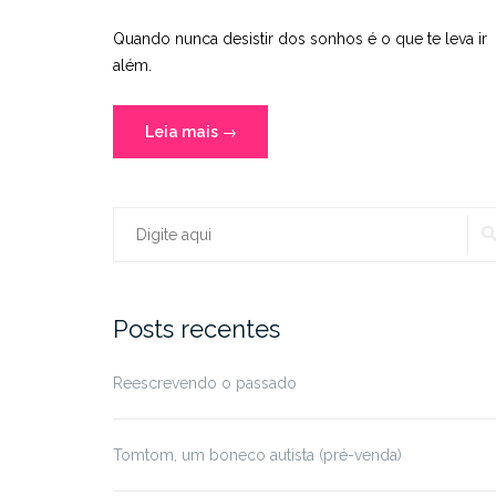
Quando nunca desistir dos sonhos é o que te leva ir
além.
“De
Leia mais
→
volta
ao
mundo
Procurar:
das
jujubas!”
Posts recentes
Reescrevendo o passado
Tomtom, um boneco autista (pré-venda)