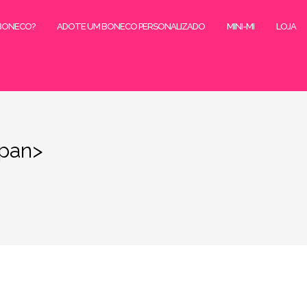
 BONECO?
ADOTE UM BONECO PERSONALIZADO
MINI-MI
LOJA
span>