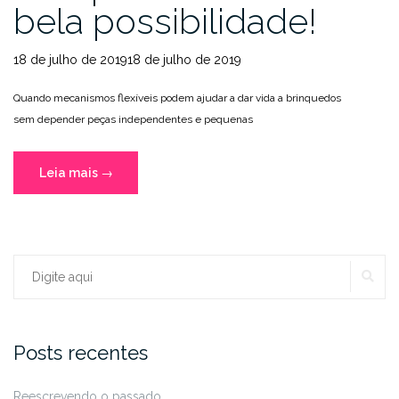
bela possibilidade!
18 de julho de 201918 de julho de 2019
Quando mecanismos flexíveis podem ajudar a dar vida a brinquedos
sem depender peças independentes e pequenas
“Compliant
Leia mais
→
mechanisms
e
brinquedos:
uma
PE
Procurar:
bela
possibilidade!”
Posts recentes
Reescrevendo o passado