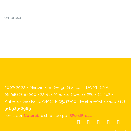
empresa
2007-2022 - Marcamaria Design Gráfico LTDA ME
CNPJ
08.946.268/0001-22
Rua Mourato Coelho, 756 - CJ 142 -
Pinheiros
São Paulo/SP CEP 05417-001
Telefone/whatsapp:
(11)
9-6929-2969
Tema por
Colorlib
distribuído por
WordPress